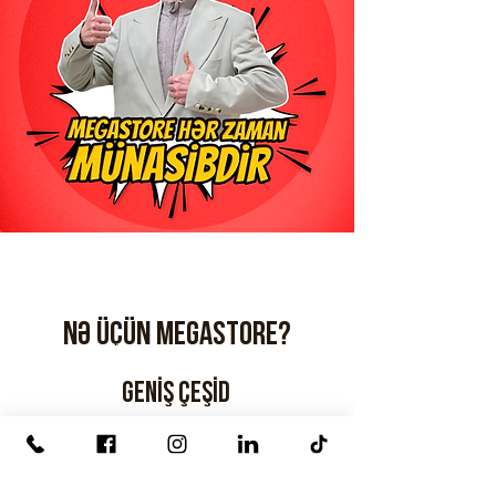
Nə üçün Megastore?
Geniş çeşid
məmnun müştəri
"mega" xidmət