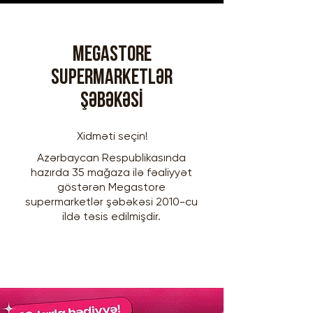
Megastore
supermarketlər
şəbəkəsi
Xidməti seçin!
Azərbaycan Respublikasında
hazırda 35 mağaza ilə fəaliyyət
göstərən Megastore
supermarketlər şəbəkəsi 2010-cu
ildə təsis edilmişdir.