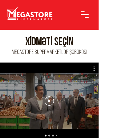
Xidməti seçin
Megastore Supermarketlər Şəbəkəsi